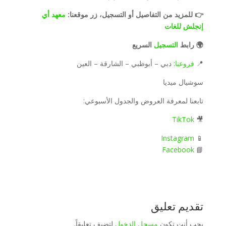
👉 للمزيد من التفاصيل أو التسجيل، زر موقعنا:
معهد أي
إنجلش للغات
🌍 رابط
التسجيل
السريع
📍
فروعنا
: دبي – أبوظبي – الشارقة – العين
سوشيال ميديا
تابعنا لمعرفة العروض والجدول الأسبوعي:
TikTok
🎥
Instagram
📱
Facebook
📘
تقديم تعليق
يجب أنت تكون
مسجل الدخول
لتضيف تعليقاً.