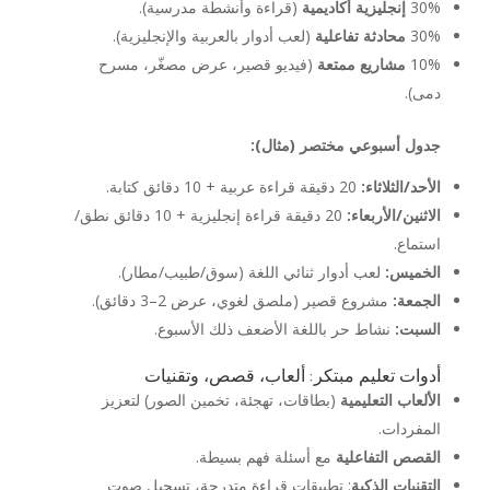
30%
إنجليزية أكاديمية
(قراءة وأنشطة مدرسية).
30%
محادثة تفاعلية
(لعب أدوار بالعربية والإنجليزية).
10%
مشاريع ممتعة
(فيديو قصير، عرض مصغّر، مسرح
دمى).
جدول أسبوعي مختصر (مثال):
الأحد/الثلاثاء:
20 دقيقة قراءة عربية + 10 دقائق كتابة.
الاثنين/الأربعاء:
20 دقيقة قراءة إنجليزية + 10 دقائق نطق/
استماع.
الخميس:
لعب أدوار ثنائي اللغة (سوق/طبيب/مطار).
الجمعة:
مشروع قصير (ملصق لغوي، عرض 2–3 دقائق).
السبت:
نشاط حر باللغة الأضعف ذلك الأسبوع.
أدوات تعليم مبتكر: ألعاب، قصص، وتقنيات
الألعاب التعليمية
(بطاقات، تهجئة، تخمين الصور) لتعزيز
المفردات.
القصص التفاعلية
مع أسئلة فهم بسيطة.
التقنيات الذكية
: تطبيقات قراءة متدرجة، تسجيل صوت