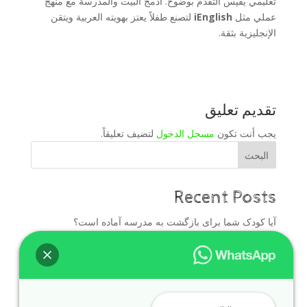
تعليمي يقيس التقدّم بوضوح. ادمج البيت والمدرسة مع منهج
عملي مثل
iEnglish
لتصنع طفلاً يعتز بهويته العربية ويتقن
الإنجليزية بثقة.
تقديم تعليق
يجب أنت تكون
مسجل الدخول
لتضيف تعليقاً.
البحث
Recent Posts
آیا کودک شما برای بازگشت به مدرسه آماده است؟
دليل الأهالي قبل بداية العام الدراسي
برنامه بازگشت به مدرسه برای تقویت زبان انگلیسی کودکان
در دبی
العودة للمدرسة للأطفال في العين