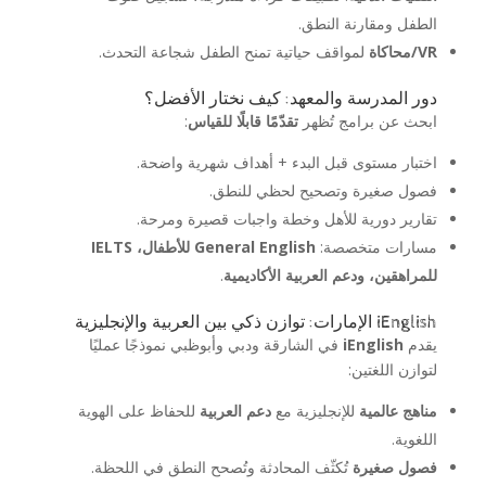
الطفل ومقارنة النطق.
VR/محاكاة
لمواقف حياتية تمنح الطفل شجاعة التحدث.
دور المدرسة والمعهد: كيف نختار الأفضل؟
ابحث عن برامج تُظهر
تقدّمًا قابلًا للقياس
:
اختبار مستوى قبل البدء + أهداف شهرية واضحة.
فصول صغيرة وتصحيح لحظي للنطق.
تقارير دورية للأهل وخطة واجبات قصيرة ومرحة.
مسارات متخصصة:
General English للأطفال، IELTS
للمراهقين، ودعم العربية الأكاديمية
.
iEnglish الإمارات: توازن ذكي بين العربية والإنجليزية
يقدم
iEnglish
في الشارقة ودبي وأبوظبي نموذجًا عمليًا
لتوازن اللغتين:
مناهج عالمية
للإنجليزية مع
دعم العربية
للحفاظ على الهوية
اللغوية.
فصول صغيرة
تُكثّف المحادثة وتُصحح النطق في اللحظة.