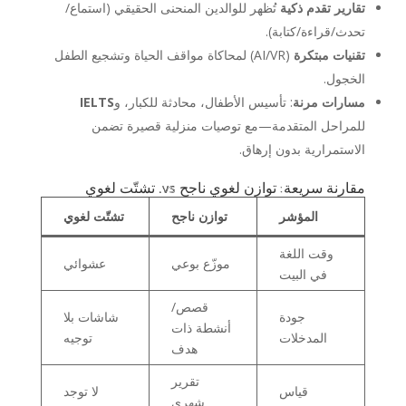
تقارير تقدم ذكية
تُظهر للوالدين المنحنى الحقيقي (استماع/
تحدث/قراءة/كتابة).
تقنيات مبتكرة
(AI/VR) لمحاكاة مواقف الحياة وتشجيع الطفل
الخجول.
مسارات مرنة
: تأسيس الأطفال، محادثة للكبار، و
IELTS
للمراحل المتقدمة—مع توصيات منزلية قصيرة تضمن
الاستمرارية بدون إرهاق.
مقارنة سريعة: توازن لغوي ناجح vs. تشتّت لغوي
المؤشر
توازن ناجح
تشتّت لغوي
وقت اللغة
موزّع بوعي
عشوائي
في البيت
قصص/
جودة
شاشات بلا
أنشطة ذات
المدخلات
توجيه
هدف
تقرير
قياس
لا توجد
شهري