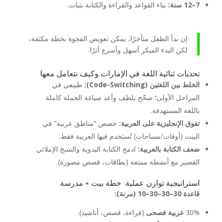
7–12 سنة:
بناء القواعد والقراءة والكتابة بثبات.
إن بدأ الطفل متأخرًا، يمكن تعويض الفجوة بخطة مكثفة،
لكن البدء المبكر أسهل وأسرع أثرًا.
تحديات ثنائية اللغة في الإمارات وكيف نتعامل معها
الخلط بين اللغتين (Code-Switching):
طبيعي في
المراحل الأولى؛ صحّح بلطف وأعد صياغة الجملة كاملة
باللغة المستهدفة.
تفوق الإنجليزية على العربية:
خصص “مناطق عربية” في
البيت (أوقات/مساحات) تُستخدم فيها العربية فقط.
ضعف الكتابة بالعربية:
ادمج الكتابة اليدوية والنسخ الإملائي
القصير مع أنشطة ممتعة (بطاقات، قصص مصورة).
استراتيجية توازن عملية: خطة بيت + مدرسة
قاعدة 30–30–30–10 (مرنة):
30%
عربية فصحى
(قراءة، قصص، أناشيد).