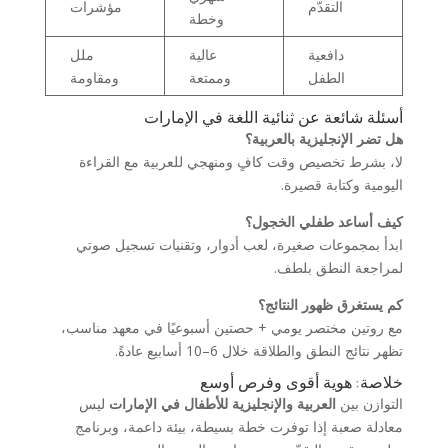
التقدّم
مؤشرات
وخطة
دافعية
عالية
ملل
الطفل
وممتعة
ومقاومة
أسئلة شائعة عن ثنائية اللغة في الإمارات
هل تضر الإنجليزية بالعربية؟
لا، بشرط تخصيص وقت كافٍ ومنهجي للعربية مع القراءة
اليومية وكتابة قصيرة.
كيف أساعد طفلي الخجول؟
ابدأ بمجموعات صغيرة، لعب أدوار، وتقنيات تسجيل صوتي
لمراجعة النطق بلطف.
كم يستغرق ظهور النتائج؟
مع روتين مختصر يومي + حصتين أسبوعيًا في معهد مناسب،
تظهر نتائج النطق والطلاقة خلال 6–10 أسابيع عادةً.
خلاصة: هوية أقوى وفرص أوسع
التوازن بين
العربية والإنجليزية للأطفال في الإمارات
ليس
معادلة صعبة إذا توفرت خطة بسيطة، بيئة داعمة، وبرنامج