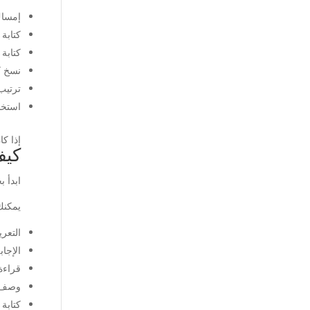
إمساك
كتابة
كتابة 
نسخ ك
ترتيب
استخد
إذا كا
كيف
ابدأ ب
يمكنك
التعريف بنفسه: d
الإجاب
قراءة 
وصف 
كتابة