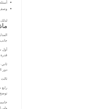
أسئلة Math بسيطة حسب عمر ا
وصف ص
لذلك،
ماذ
المدا
جانب.
أول 
قدرة 
ثاني 
دور ا
ثالث
رابع 
توضح 
خامس
ولي ا