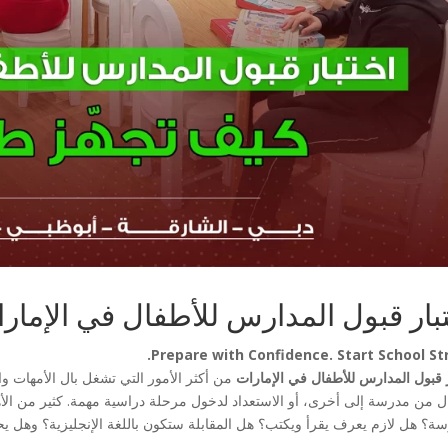
بار قبول المدارس للأطفال في الإمار
Prepare with Confidence. Start School St
ر قبول المدارس للأطفال في الإمارات
من أكثر الأمور التي تشغل بال الأمهات وا
قال من مدرسة إلى أخرى، أو الاستعداد لدخول مرحلة دراسية مهمة. كثير من ال
سة؟ هل لازم يعرف يقرأ ويكتب؟ هل المقابلة ستكون باللغة الإنجليزية؟ وهل 