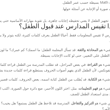
لطفل.
ورة أو الإجابة عن أسئلة حولها.
 تجهيز الطفل لا يعني تحفيظه إجابات جاهزة، بل تقوية مهاراته الأساسية حتى يد
ا تقيس المدارس عند قبول الطفل؟
رس لا تقيس المعلومات فقط. أحيانًا الطفل يعرف كلمات كثيرة، لكنه يتوتر ولا ي
شيء هو
المحادثة والثقة
. قد تسأل المعلمة الطفل: ما اسمك؟ كم عمرك؟ ما لون
الطفل على التعبير، حتى لو كانت الإجابات بسيطة.
شيء هو
القراءة
. في بعض المراحل، قد تطلب المدرسة من الطفل قراءة كلمات
لفونكس، لأن الطفل الذي يفهم أصوات الحروف يستطيع قراءة كلمات جديدة ب
 شيء هو
الكتابة
. قد يُطلب من الطفل كتابة اسمه، بعض الحروف، كلمات قصير
شيء هو
فهم التعليمات
. مثل: اختر اللون الأحمر، ضع دائرة حول الصورة، اكتب اس
مدى استعداد الطفل للصف.
 شيء هو
التركيز والتفاعل
. المدرسة قد تلاحظ هل الطفل يستمع؟ هل يجيب؟ هل
لأمر؟