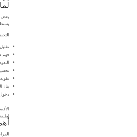
لما
بعض ا
يستطي
التحض
تقليل 
فهم ش
التعود
تحسين 
تقوية 
بناء ا
دخول 
الأفض
لطيفة
أهم
القرا