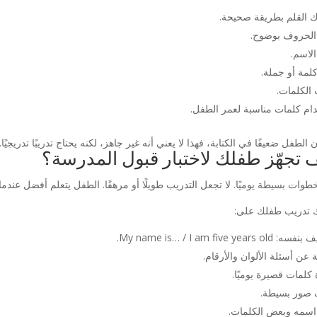
 القلم بطريقة صحيحة.
 الحروف بوضوح.
الاسم.
لمة أو جملة.
 الكلمات.
ام كلمات مناسبة لعمر الطفل.
ن الطفل ضعيفًا في الكتابة، فهذا لا يعني أنه غير جاهز، لكنه يحتاج تدريبًا تدريجي
 تجهّز طفلك لاختبار قبول المدرسة؟
خطوات بسيطة يوميًا. لا تجعل التدريب طويلًا أو مرهقًا. الطفل يتعلم أفضل عندم
 تدريب طفلك على:
My name is… / I am five years ol.
ة عن أسئلة الألوان والأرقام.
كلمات قصيرة يوميًا.
صور بسيطة.
 اسمه وبعض الكلمات.