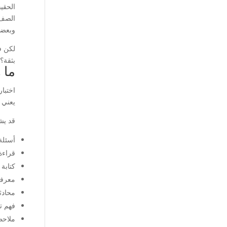
الحقي
الصف 
وبعضه
لكن ف
بثقة؟
ما 
اختبا
يعني 
قد يشم
أسئلة
قراءة
كتابة
معرفة 
محادثة
فهم ت
ملاحظ