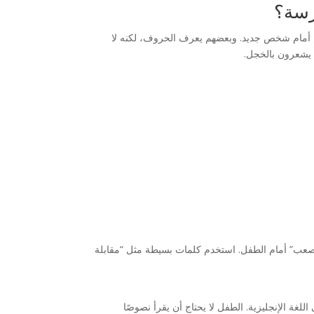
درسة؟
هم أمام شخص جديد. وبعضهم يعرف الحروف، لكنه لا
 يشعرون بالخجل.
صعب” أمام الطفل. استخدم كلمات بسيطة مثل “مقابلة
غة الإنجليزية. الطفل لا يحتاج أن يقرأ نصوصًا