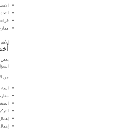
الاستم
التحد
قراءة
ممارس
الأهم
أخط
بعض ا
السؤا
من ال
البدء 
مقارن
الضغط 
الترك
إهمال 
إهمال