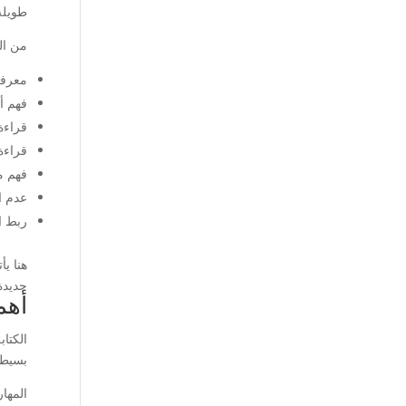
طويلة،
من ال
معرفة
فهم أ
قراءة
قراءة
فهم م
عدم ا
ربط ا
هنا يأ
جديدة
أهم
الكتاب
بسيطة
المها