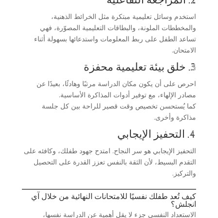
2. المراجعة التفاعلية
استخدم وسائل تعليمية مبتكرة مثل الخرائط الذهنية،
والمخططات الملونة، والبطاقات التعليمية المصوّرة، فهي
تساعد الطفل على ربط المعلومات واستدعائها بسهولة أثناء
الامتحان.
3. خلق بيئة تعليمية محفزة
احرص على أن يكون مكان الدراسة مرتبًا وهادئًا، بعيدًا عن
مصادر الإلهاء، مع توفير أدوات المذاكرة الأساسية.
كما يُستحسن تخصيص وقت قصير للراحة بين كل جلسة
مذاكرة وأخرى.
4. التحفيز الإيجابي
التحفيز الإيجابي هو سر النجاح. امتدح جهود طفلك، وكافئه على
التقدم البسيط، لأن الثقة بالنفس تعزز القدرة على التحصيل
والتركيز.
كيف تُعد طفلك نفسيًا للامتحانات النهائية من خلال آي
انجلش؟
الاستعداد النفسي جزء لا يقل أهمية عن الدراسة نفسها،