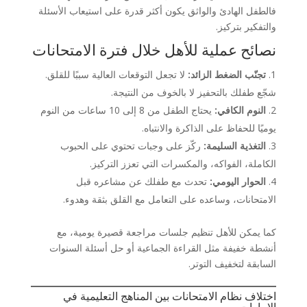
فالطفل الهادئ والواثق يكون أكثر قدرة على استيعاب الأسئلة
والتفكير بتركيز.
نصائح عملية للأهل خلال فترة الامتحانات
تجنّب الضغط الزائد:
لا تجعل التوقعات العالية سببًا للقلق.
شجّع طفلك بالتحفيز لا بالخوف من النتيجة.
النوم الكافي:
يحتاج الطفل من 8 إلى 10 ساعات من النوم
يوميًا للحفاظ على الذاكرة والانتباه.
التغذية السليمة:
ركّز على وجبات تحتوي على الحبوب
الكاملة، الفواكه، والمكسرات التي تعزز التركيز.
الحوار اليومي:
تحدث مع طفلك عن مشاعره قبل
الامتحانات، وساعده على التعامل مع القلق بثقة وهدوء.
كما يمكن للأهل تنظيم جلسات مراجعة قصيرة يومية، مع
أنشطة خفيفة مثل القراءة الجماعية أو حل أسئلة السنوات
السابقة لتخفيف التوتر.
اختلاف نظام الامتحانات بين المناهج التعليمية في