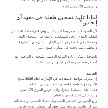
والتحصيل الأكاديمي العام.
لماذا عليك تسجيل طفلك في معهد آي
إنجلش؟
لأن المعهد لا يقدم دروسًا تقليدية، بل
يبني قدرات شاملة
تشمل
التفكير النقدي، وحل المشكلات، والثقة في استخدام اللغة.
وهو متاح في عدة فروع داخل الإمارات مثل
دبي، الشارقة،
وأبوظبي
، مما يجعله في متناول جميع الأسر.
للتسجيل، يمكن زيارة الموقع الرسمي للمعهد أو التواصل مع
أحد فروعه لمعرفة المواعيد والبرامج المتاحة.
الخاتمة
إن معرفة
مواعيد الامتحانات في الإمارات لعام 2026
تمنح
الأسرة رؤية واضحة لتنظيم العام الدراسي بأكمله.
فكلما كان التخطيط مبكرًا، زادت فرص التفوق الأكاديمي
والنجاح في اختبارات نهاية العام.
ومع الجمع بين التحضير الجيد، والاستعداد النفسي، والاستعانة
بمراكز تعليمية موثوقة مثل
معهد آي إنجلش
، يصبح طريق