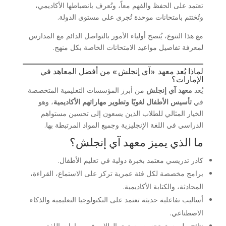
تعتمد على الحفظ والفهم معاً، وتُعرف بانضباطها الأكاديمي،
وتُختتم بامتحانات موحدة تُجرى على مستوى الدولة.
مع هذا التنوع، يُنصح أولياء الأمور بالتواصل الدائم مع المدارس
لمعرفة تفاصيل مواعيد الامتحانات الخاصة بكل منهج.
لماذا يُعد معهد «آي إنجلش» من أفضل المعاهد في
الإمارات؟
يُعد
معهد آي إنجلش
من أبرز المؤسسات التعليمية المتخصصة
في
تأسيس الأطفال لغويًا وتطوير مهاراتهم الأكاديمية
، وهو
الخيار المثالي للطلاب الذين يسعون إلى تحسين مستواهم
الدراسي في اللغة الإنجليزية وجميع المواد المرتبطة بها.
ما الذي يميز معهد آي إنجلش؟
كادر تدريسي معتمد بخبرة دولية في تعليم الأطفال.
برامج مخصصة لكل فئة عمرية تركز على الاستماع، القراءة،
المحادثة، والكتابة الأكاديمية.
أساليب تفاعلية حديثة تعتمد على التكنولوجيا التعليمية والذكاء
الاصطناعي.
نتائج ملموسة بتحسن مستوى الطلاب في مهارات اللغة