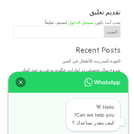
تقديم تعليق
يجب أنت تكون
مسجل الدخول
لتضيف تعليقاً.
البحث
Recent Posts
العودة للمدرسة للأطفال في العين
شروع سال تحصیلی در امارات: چگونه به فرزند خود کمک
کنیم؟
آمادگی کودکان برای مدارس خصوصی و بین‌المللی در دبی
بداية العام الدراسي في الإمارات: كيف تساعد طفلك على
الاستعداد؟
Hello 👋
تجهيز الأطفال للمدارس الخاصة والدولية قبل بداية العام
Can we help you?
الدراسي
كيف بنقدر نساعدك ؟
Recent Comments