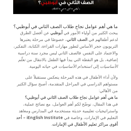
ما هي أهم عوامل نجاح طلاب الصف الثاني في أبوظبي؟
يبحث الكثير من أولياء الأمور في
أبوظبي
عن أفضل الطرق
لدعم أطفالهم في
الصف الثاني
، خصوصًا في مرحلة يعتبرها
التربويون حجر الأساس لتطور مهارات القراءة، الكتابة، التفكير،
والاعتماد على النفس. فالصف الثاني ليس مجرد سنة دراسية
إضافية، بل هو النقطة التي يبدأ فيها الطفل بالانتقال من
تعلّم
الأساسيات
إلى
استخدام الأساسيات
في حياته اليومية.
ولأن أداء الأطفال في هذه المرحلة ينعكس مستقبلاً على
مستواهم الدراسي في المراحل المتقدمة، أصبح سؤال الكثير
من الأهالي:
ما هي أهم عوامل نجاح طلاب الصف الثاني في أبوظبي؟
في هذا المقال، نوضّح لكم أهم العوامل، مع نصائح عملية،
واستراتيجيات تعليمية حديثة مستخدمة في المدارس ومعاهد
التعليم في الإمارات، وخاصة في
iEnglish Institute – أحد
أقوى مراكز تعليم الأطفال في الإمارات
.