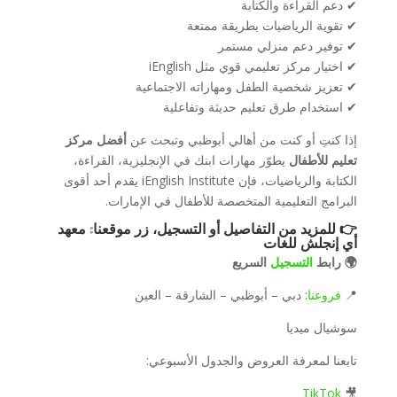
✔ دعم القراءة والكتابة
✔ تقوية الرياضيات بطريقة ممتعة
✔ توفير دعم منزلي مستمر
✔ اختيار مركز تعليمي قوي مثل iEnglish
✔ تعزيز شخصية الطفل ومهاراته الاجتماعية
✔ استخدام طرق تعليم حديثة وتفاعلية
إذا كنتِ أو كنت من أهالي أبوظبي وتبحث عن
أفضل مركز
تعليم للأطفال
يطوّر مهارات ابنك في الإنجليزية، القراءة،
الكتابة والرياضيات، فإن iEnglish Institute يقدم أحد أقوى
البرامج التعليمية المتخصصة للأطفال في الإمارات.
👉 للمزيد من التفاصيل أو التسجيل، زر موقعنا:
معهد
أي إنجلش للغات
🌍 رابط
التسجيل
السريع
📍
فروعنا
: دبي – أبوظبي – الشارقة – العين
سوشيال ميديا
تابعنا لمعرفة العروض والجدول الأسبوعي:
TikTok
🎥