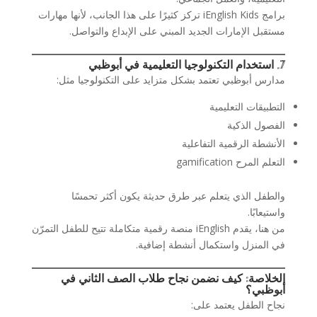
برامج iEnglish Kids تركز كثيرًا على هذا الجانب، لأنها مهارات
مستقبل الإمارات الجديد المبني على الإبداع والتواصل.
7. استخدام التكنولوجيا التعليمية في أبوظبي
مدارس أبوظبي تعتمد بشكل متزايد على التكنولوجيا مثل:
التطبيقات التعليمية
الفصول الذكية
الأنشطة الرقمية التفاعلية
التعلم المرح gamification
والطفل الذي يتعلم عبر طرق حديثة يكون أكثر تحمسًا
واستيعابًا.
من هنا، يقدم iEnglish منصة رقمية متكاملة تتيح للطفل التمرّن
في المنزل واستكمال أنشطة إضافية.
الخلاصة: كيف نضمن نجاح طلاب الصف الثاني في
أبوظبي؟
نجاح الطفل يعتمد على: